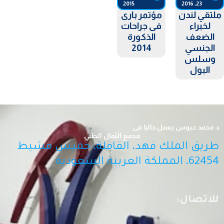
2015
23, 2016
لتقي لندن
مؤتمر بارى
لخبراء
فى جراحات
الضعف
الذكورة
الجنسي
2014
وسلس
البول
د محمد حبوس يعمل حاليا فى
مجمع الثمال الطبي
طريق الملك فهد، القافلة، خميس مشيط
62454، المملكة العربية السعودية
للاتصال: