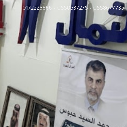
0558677735 – 0550537275 – 0172226666