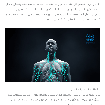
الاصل في الانسان هو انه صحيح ومناعته سليمه فالله سبحانه وتعالى جعل
الصحة هي الأصل والمرض استثناء لذلك أن اتباع نظام حياة صحي يساعد
ويقوي جهاز المناعة هذه الأمور ممارسة رياضة يوميا واكل سلطه خضراء أو
فاكهة يوميا وشرب الماء بكثرة طول اليوم.
مكونات الجهاز المناعى
من المفارقات ان جهاز المناعه الذي يعمل داخلك طوال حياتك لاتعرف عنه
شيئا وعن مكوناته فأنت مثلا تعرف ان فى صدرك قلب ورئتين ولكن هل