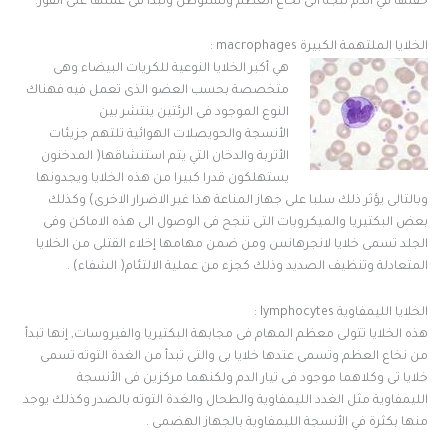
حقنها في الدم تتجه الى نخاع العظم وتستوطن وتبدأ فى عملها على الفور.
الخلايا الملتهمة الكبيرة macrophages :
هي أكبر الخلايا النوعية للكريات البيضاء وهى
متخصصة بحسب العضو الذى تعمل فيه فهناك
النوع الموجود فى الرئتين ينتشر بين
الأنسجة والحويصلات الهوائية تلتهم جزيئات
الأتربة والدخان التي يتم استنشاقها( المدخنون
يستهلكون قدرا كبيرا من هذه الخلايا ويجدونها
وبالتالى يؤثر ذلك سلبا على جهاز المناعة هذا غير الاضرار الاخرى) وكذلك
بعض البكتيريا والميكروبات التى تنجح فى الوصول الى هذه الاماكن وفى
الجلد تسمى خلايا لانجرهانس ومن ضمن مهامها إخلاء القتلى من الخلايا
المتعادلة وتنظيف الصديد وذلك كجزء من عملية الالتئام( الشفاء) .
الخلايا الليمفاوية lymphocytes :
هذه الخلايا تتولى معظم المهام فى مجابهة البكتيريا والفيروسات, إنها تبدأ
من نخاع العظم وتسمى عندها خلايا بى والتى تبدأ من الغدة التوته تسمى
خلايا تى وكلاهما موجود فى تيار الدم ولكنهما مركزين فى الأنسجة
الليمفاوية مثل الغدد الليمفاوية والطحال والغدة التوته بالصدر وكذلك يوجد
منها بكثرة في الأنسجة الليمفاوية بالجهاز الهضمى .