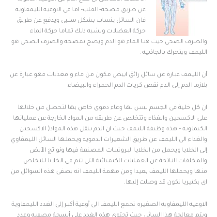
عن طريق مضخة- القلب- اما فى الاوعيه الليمفاويه
فان السائل ينساب بشكل سلبى ويدفع عن طريق
حركة العضلات ويشبه ذلك تماما حركة الماء
والصرف الصحى حيث هنا الماء هو الدم ويضخ بمضخة والصرف الصحى هو
الليمف ويتحرك بالجاذبيه .
أن الليمف عبارة عن سائل رائق ابيض مكون من ماء و مغذيات فهو عبارة عن
بلازما الدم إلى الدم نقص كريات الدم الحمراء والبيضاء.
ان كل خلية فى الجسم ليس لها وعاء دموى خاص بها لتحصل من خلالها
على الاكسجين والغذاء وتتخلص عن طريقه من المواد الخارجة عن عملياتها
الكيماويه – هذه وظيفة الليمف حيث ان الدم ينقل هذه المواد( الاكسجين
والغذاء الى الليمف عن طريق الشعيرات الدمويه ويحملها السائل الليمفاوي
إلى الخلايا ويحمل من الخلايا البروتينات المصنعة فيها ونواتج الأيض
والمخلفات الناتجة عن العمليات الكيميائية التى تتم فى الخلايا للتخلص
منها ويحملها الليمف بعيدا ومن مهمة الليمف انه يصفى هذه السوائل من
اى بكتيريا تكون قد وصلت إليها.
الاوعيه الليمفاويه الصغيره تجمع الليمف الى أوعية أكبر إلى الغدد الليمفاوية
ويتم معالجة هذا السائل حيث تحتوى هذه الغدد على أنسجة مصفيه وعدد