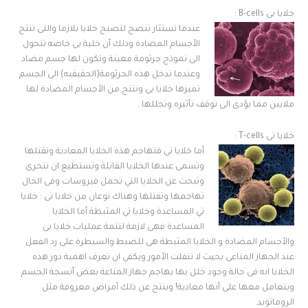
خلايا بى B-cells :
عندما تستثار تنضج لتصبح خلايا بلازما والتى تنتج
الأجسام المضادة وذلك أن خلية بى خاصه تتحول
الى نموذج جرثومة معينة وتكون لها جسم مضاد
وعندما تدخل هذه الجرثومة(الحقيقيه) الى الجسم
تميزها خلايا بى وتنتج من الأجسام المضادة لها
ملايين مما يؤدى الى توقف تأثيره وتحللها .
خلايا تى T-cells :
أما خلايا تى فتهاجم هذه الخلايا المعادية وتقتلها
وتسمى عندها الخلايا القاتلة وتستطيع ان تتحرى
وتبحث عن الخلايا التي تحمل فيروسات وفى الحال
تهاجمها وتقتلها وهناك نوعان من خلايا تى : خلايا
تي المساعدة وخلايا تي المثبطة أما الخلايا
المساعدة فهى لازمة لتتمة عمليات خلايا بى
والأجسام المضادة و الخلايا المثبطة هى للضبط والسيطرة على رد الفعل
عند الجهاز المناعى بحيث لا تنفلت الأمور ويكفي ان تعرف اهمية دور هذه
الخلايا انه فى حالة وجود خلل بها يهاجم جهاز المناعة بعض أنسجة الجسم
ويتعامل معها على أنها معادية! وينتج عن ذلك أمراض معروفة مثل
الروماتويد.