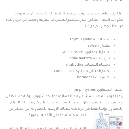
سمعت عن الغده التوته؟!
انها غده مهمه جدا وموجوده فى صدرك ايضا. لذلك علينا ان نستعرض
مكونات الجهاز المناعى بقدر مختصر ليتسنى لنا معرفة وظيفة كل جزء ونبذه
عن هذا الجهاز الحيوى لنا :
الغده التوته thymus gland
الطحال spleen
الجهاز الليمفاوي lymph system
نخاع العظم bone marrow
الأجسام المضادة antibodies
الجهاز المتتالي complement system
الهرمونات hormones
الجهاز الليمفاوي lymph system :
ربما تعرف الأمهات شيئا عن هذا الجهاز عندما يحدث تورم بالرقبة عند الطفل
ويسمونه غدد ليمفاوية. إن الغدد الليمفاوية ليست هى كل مكونات الجهاز
الليمفاوى وإنما فقط هى جزء منه فهناك الأوعية الليمفاوية التى تنتشر فى
الجسم كله تماما مثل الأوعية الدموية.
الاختلاف الاساسى ان ضخ الدم فى الاوعية الدموية