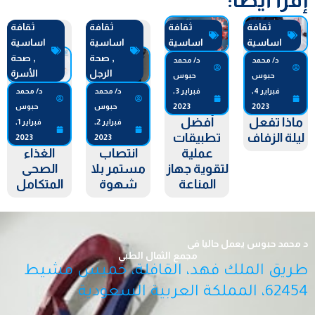
ثقافة
ثقافة
ثقافة
ثقافة
اساسية
اساسية
اساسية
اساسية
,
صحة
,
صحة
د/ محمد
د/ محمد
الرجل
الأسرة
حبوس
حبوس
فبراير 4,
فبراير 3,
د/ محمد
د/ محمد
2023
2023
حبوس
حبوس
ماذا تفعل
أفضل
فبراير 2,
فبراير 1,
ليلة الزفاف
تطبيقات
2023
2023
عملية
انتصاب
الغذاء
لتقوية جهاز
مستمر بلا
الصحى
المناعة
شهوة
المتكامل
د محمد حبوس يعمل حاليا فى
مجمع الثمال الطبي
طريق الملك فهد، القافلة، خميس مشيط
62454، المملكة العربية السعودية