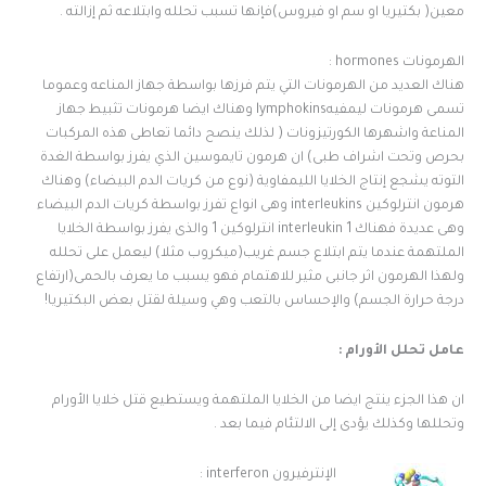
معين( بكتيريا او سم او فيروس)فإنها تسبب تحلله وابتلاعه ثم إزالته .
الهرمونات hormones :
هناك العديد من الهرمونات التي يتم فرزها بواسطة جهاز المناعه وعموما
تسمى هرمونات ليمفيهlymphokins وهناك ايضا هرمونات تثبيط جهاز
المناعة واشهرها الكورتيزونات ( لذلك ينصح دائما تعاطى هذه المركبات
بحرص وتحت اشراف طبى) ان هرمون تايموسين الذي يفرز بواسطة الغدة
التوته يشجع إنتاج الخلايا الليمفاوية (نوع من كريات الدم البيضاء) وهناك
هرمون انترلوكين interleukins وهى انواع تفرز بواسطة كريات الدم البيضاء
وهى عديدة فهناك interleukin 1 انترلوكين 1 والذى يفرز بواسطة الخلايا
الملتهمة عندما يتم ابتلاع جسم غريب(ميكروب مثلا) ليعمل على تحلله
ولهذا الهرمون اثر جانبى مثير للاهتمام فهو يسبب ما يعرف بالحمى(ارتفاع
درجة حرارة الجسم) والإحساس بالتعب وهي وسيلة لقتل بعض البكتيريا!
عامل تحلل الأورام :
ان هذا الجزء ينتج ايضا من الخلايا الملتهمة ويستطيع قتل خلايا الأورام
وتحللها وكذلك يؤدى إلى الالتئام فيما بعد .
الإنترفيرون interferon :