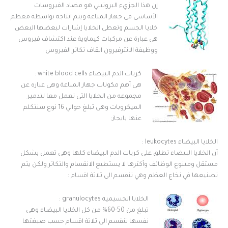
إن هذا الجزيء البروتيني هو مضاد الفيروسات
الأساسى فى جهاز المناعة ويتم انتاجه بواسطة معظم
خلايا الجسم وتعطى الخلايا إشارات لبعضها البعض
هي عبارة عن مركبات كيماوية عند اكتشاف فيروس
ووظيفة الانترفيرون ايقاف تكاثر الفيروس .
كريات الدم البيضاء white blood cells :
هى أهم مكونات جهاز المناعة وهى عباره عن
مجموعه من الخلايا التى تعمل معا لتدمير
الميكروبات وهى تبلغ حوالي 16 نوع سنتكلم
عنها بايجاز:
الخلايا البيضاء leukocytes :
أن الخلايا البيضاء تطلق على كريات الدم البيضاء كلها وهى تعمل بشكل
مستقل ومتنوع الوظائف وأكثرها لا يستطيع الانقسام والتكاثر ولكن يتم
تصنيعها في نخاع العظم وهي تنقسم الى ثلاثة اقسام :
الخلايا الجسيميه granulocytes :
تبلغ من 50-60% من كل الخلايا البيضاء وهى
نفسها تنقسم الى ثلاثة اقسام حسب صبغتها