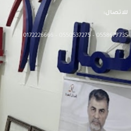
للاتصال:
0558677735 – 0550537275 – 0172226666