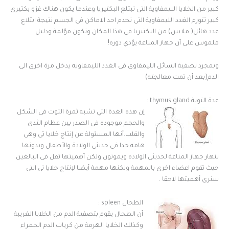
كبير من الخلايا الليمفاوية التى تبتلع البكتيريا وعندما يكون هناك غزو بكتيرى
كبير تتورم الغدد الليمفاوية التى تخدم احد الاماكن فى الجسم نتيجة ابتلاع
عدد هائل( ملايين) من البكتيريا فى هذا المكان وتكون مؤلمة ودليل
ملموس على أن جهاز المناعة يؤدي دوره!
وبمجرد تصفية السائل الليمفاوى فى الغدد الليمفاويه يدخل مرة اخرى الى
الدم(بعد أن تمت معالجته)
غدة التوتة thymus gland :
إن هذه الغدة التي تشبه ثمرة التوت فى الشكل
والحجم موجوده فى الصدر بين عظام الثدى
والقلب.أنها المسئولة عن إنتاج خلايا تى وهى
هامه جدا فى حديثى الولادة والأطفال وبدونها
ينهار جهاز المناعة لحديثى الولاده ويموتون ولكن أهميتها تقل فى البالغين
حيث تقوم اعضاء اخرى بالمهمة ولكنها مهمة أيضا لإنتاج خلايا تي التي
سنرى أهميتها لاحقا .
الطحال spleen :
أن الطحال يقوم بتصفية الدم من الخلايا الغريبة
وكذلك الخلايا الهرمة من كريات الدم الحمراء