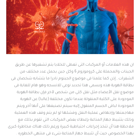
ان هذه العلامات أو المركبات التى تعطى للخلايا يتم تشفيرها عن طريق
الجينات والمحملة على كروموزوم 6 وكل جين يحمل عدد مختلف من
الشفرات , إذن كما علمنا فى موضوع الجينوم نادرا ما يتشابه شخصان فى
بطاقة الهوية هذه ويسمى هذا تحديد نوعى للانسجه وهو هام للغاية فى
موضوع نقل الأعضاء مثل نقل كلى من شخص لآخر فإن بطاقة الهوية
الموجودة على الكلية المنقولة عندما تكون مختلفة (غالبا) عن الهوية
الموجودة لباقى الجسم المنقول إليه سيتم تصنيفها على أنها آخر ويتم
مهاجمتها وإجهاض عملية النقل وفشلها لو لم يتم وقف هذه العملية
وذلك بتثبيط جهاز المناعة بإعطاء بعض المركبات التي تقوم بذلك مع
ملاحظة هنا أن تتخذ إجراءات احتياطية كبيرة ورغم ذلك هناك مخاطرة كبرى
بهذا الخصوص حيث أن تثبيط جهاز المناعة شىء فى منتهى الخطوره .