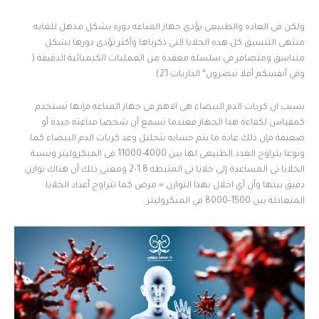
ولكن فى العاده والطبيعى يؤدى جهاز المناعه دوره بشكل مذهل للغايه
منتهى التنسيق كل هذه الخلايا التى ذكرناها وأكثر تؤدى دورها بشكل
متناسق ومتضافر في سلسلة معقدة من العمليات الكيميائية الدقيقة (
وفي أنفسكم أفلا تبصرون* الذاريات 21) .
بسبب ان كريات الدم البيضاء هى الاهم فى جهاز المناعه فإنها تستخدم
كمقياس لكفاءة هذا الجهاز فعندما تسمع أن شخصا مناعته جيدة أو
ضعيفة فإن ذلك عادة ما يتم حسابه بتحليل وعد كريات الدم البيضاء كما
ونوعا يتراوح العدد الطبيعى لها بين 4000-11000 فى الميكروليتر ونسبة
الخلايا تى المساعدة إلى خلايا تى المثبطة 1.8-2 ومعنى ذلك أن هناك توازن
دقيق بينها وأن أي اخلال بهذا التوازن = مرض كما تتراوح أعداد الخلايا
المتعادلة بين 1500-8000 في الميكروليتر .