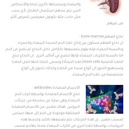
والبيضاء ويستبدلها بأخرى شابة والأشخاص
الذين يتم عندهم استئصال الطحال لأى سبب
مثل حادث مثلا يكونون معرضين للمرض أكثر
من غيرهم .
نخاع العظم bone marrow :
ان نخاع العظم مسئول عن إنتاج خلايا الدم الجديدة البيضاء والحمراء
وبالنسبة الحمراء فإنه يقوم بتصنيعها بالكامل داخل النخاع ثم تضخ فى الدم
اما بالنسبة للكريات البيضاء فإنها تنضج في أماكن أخرى . ان النخاع ينتج
الخلايا الاصلية stem cells(خلايا النشأة) وتسمى كذلك لانها اصل الخلايا
وتستطيع التحور الى أنواع عديدة من الخلايا وكذلك تتحول إلى أنواع
متخصصة من خلايا الدم البيضاء .
الأجسام المضادة antibodies :
تنتج الأجسام المضادة بواسطة كرات الدم
البيضاء وهي عبارة عن سلسلة من جزيئات
البروتين. هناك ملايين من الأجسام المضادة
المختلفة موجودة فى الدم كل منها حساس
لمسبب معين . إن هذه الجزيئات يتم تصنيعها بالكبد وتنشط هذه
البروتينات بواسطة خلايا اخرى من الكرات البيضاء عندما يهاجم مسبب