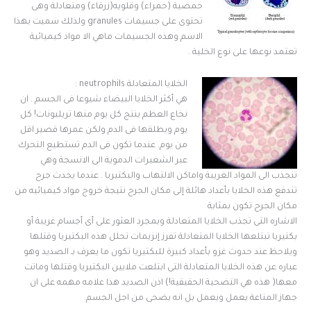
حمضية (حمراء) وقلويه(زرقاء) ومتعادلة وهى
تحتوى على جسيمات granules ولذلك سميت بهذا
الاسم وهذه الجسيمات ماهي الا مواد كيميائية
تعتمد نوعها على نوع الخلية .
الخلايا المتعادلة neutrophils :
هي أكثر الخلايا البيضاء شيوعا فى الجسم . ان
نخاع العظم ينتج كل يوم منها تريليونات! كل
يوم ويطلقها فى الدم ولكن عمرها قصير اقل
من يوم. عندما تكون فى الدم تستطيع التحرك
عبر الشعيرات الدموية الى الانسجة وهي
تنجذب الى المواد الغريبة واماكن الالتهاب والبكتيريا . عندما يحدث جرح
تندفع هذه الخلايا بأعداد هائلة إلى مكان الجرح نتيجة خروج مواد كيميائيه من
مكان الجرح تكون بمثابة
الاشاره التى تجذب الخلايا المتعادلة وبمجرد العثور على أى أجسام غريبة أو
بكتيريا تبتلعها الخلايا المتعادلة تفرز إنزيمات تحلل هذه البكتيريا وقتلها
ويلاحظ عند حدوث غزو بأعداد كبيرة للبكتيريا تكون ما يعرف بـ الصديد وهو
عباره عن هذه الخلايا المتعادلة التى ابتلعت ملايين البكتيريا وقتلها وماتت
معها( هذه هي التضحية الحقيقية!) اذن الصديد هذا علامه مهمه على ان
جهاز المناعة يعمل ويعمل بل انه يضحى من اجل الجسم.