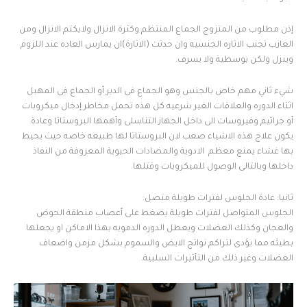
إذن مطلوب من المتزوج الجماع المنتظم وكثرة الانزال ولايكتم الانزال ومن
العازب تجنب الاثاره الجنسيه وان حدثت (الاثارة)ان يمارس العاده عند اللزوم
وينزل ولكن بوسطية ولا يسرف.
شيء ثاني مهم خاص بالجنس وهو الجماع فى الدبر أو الجماع فى المهبل
اثناء الدوره والعلاقات الغير شرعيه كل هذه تحمل مخاطر إدخال ميكروبات
أو جراثيم وفيروسات الى داخل الجهاز التناسلى وأهمها البروستاتا وعادة
يكون علاج هذه الاشياء صعب لان البروستاتا لها طبيعه خاصه حيث يحيط
بها غشاء يمنع معظم الادوية والمضادات الحيوية المعروفة من النفاذ
داخلها وبالتالى الوصول للميكروبات وقتلها.
ثانيا: عادة الجلوس لفترات طويلة متصل:
الجلوس المتواصل لفترات طويلة يضغط على أعصاب منطقة الحوض
والعجان وكذلك العضلات ويعطل الدوره الدمويه بهذا الاماكن او يجعلها
بطيئه مما يؤدى لتراكم نواتج الايض والسموم بشكل مزمن واضعاف
العضلات وغير ذلك من التأثيرات السلبية.