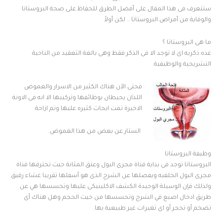
ستتعرف فى هذا المقال على أفضل الطرق للحفاظ على صحة البروستاتا
والوقاية من أمراض البروستاتا .. لكن أولاُ
ما هى البروستاتا ؟
غده ذكريه اى لا توجد الا فى الذكر فقط وهى بالغة التعقيد من الناحية
التشريحية والوظيفية.
فحتى الآن هناك الكثير من الاسرار والغموض
اللذان يحيطان بوظائفها وتركيبها الا انه فى الاونة
الاخيرة تمت ابحاث كثيره عليها وتم ازاحة
الستار عن بعض من هذا الغموض.
وظيفة البروستاتا
البروستاتا توجد فى بداية قناة مجرى البول وعنق المثانة حيث تخترقها قناة
مجرى البول الخلفيه ويفصلها عن الشرج الذى هو أسفلها تقريبا غشاء رقيق
ولذلك فإن الوسيلة الوحيدة الكشف الاكلينيكى عليها وتحسسها هي عن
طريق ادخال اصبع في الشرج وتحسسها من حيث الحجم وهل هناك أى
تضخم أو تحجر أو اى تغيرات غير طبيعية بها.