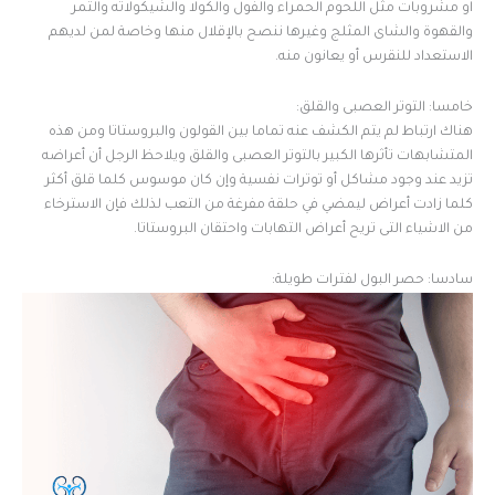
او مشروبات مثل اللحوم الحمراء والفول والكولا والشيكولاته والتمر
والقهوة والشاى المثلج وغيرها ننصح بالإقلال منها وخاصة لمن لديهم
الاستعداد للنقرس أو يعانون منه.
خامسا: التوتر العصبى والقلق:
هناك ارتباط لم يتم الكشف عنه تماما بين القولون والبروستاتا ومن هذه
المتشابهات تأثرها الكبير بالتوتر العصبى والقلق ويلاحظ الرجل أن أعراضه
تزيد عند وجود مشاكل أو توترات نفسية وإن كان موسوس كلما قلق أكثر
كلما زادت أعراض ليمضي في حلقة مفرغة من التعب لذلك فإن الاسترخاء
من الاشياء التى تريح أعراض التهابات واحتقان البروستاتا.
سادسا: حصر البول لفترات طويلة: