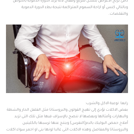
دافئ يريح الأعراض بشكل سريع وفعال لأنه يزيد الدوره الدمويه بالحوض
وبالتالي كنس أو ازاحة السموم المتراكمة نتيجة بطء الدورة الدموية
والتقلصات..
رابعا: نوعية الاكل والشرب:
بعض الاكلات تؤدي إلى تهيج القولون والبروستاتا مثل الفلفل الحار والشطة
والبهارات وأمثالها وبعضها لا ننصح بالإسراف فيها مثل تلك التى تزيد
أملاح حمض البوليك بالدم(النقرس) وينتج عنها ترسبها بالكليتين
والبروستاتا والمفاصل وهذه الاكلات التى غالبا لونها بنى او احمر سواء اكلات