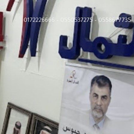
0558677735 – 0550537275 – 0172226666