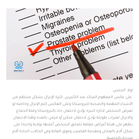
اولا: الجنس:
على عكس المفهوم السائد عند الكثيرين :كثرة الإنزال بشكل منتظم من
الأشياء المهمة والصحية للبروستاتا وعلى العكس كتم الإنزال وخاصه لو
تعرض الشخص لاثاره كبيره يؤدي لاحتقان حاد بالبروستاتا وقلة الجماع
والانزال لفترات طويلة يؤدي لاحتقان متكرر أو مزمن بالغده وهذا الاحتقان
يظهر على هيئة أعراض مقلقة تضايق الشخص أغلبها بولاية واحيانا على
شكل آلام بالعجان ومقدمة القضيب وفوق العانة وفي الحالات الحادة آلام
مبرحة بالخصية.