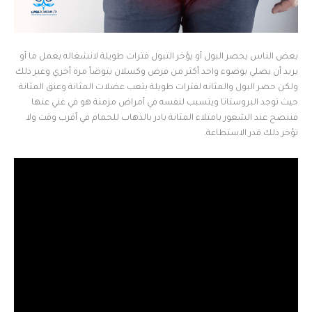
بعض الناس يحصر البول أو يؤخر التبول فترات طويلة لانشغاله بعمل ما أو
يريد أن يصلي بوضوء واحد أكثر من فرض وكسلان يتوضأ مرة أخري وغير ذلك
ولكن حصر البول والمثانه لفترات طويلة يتعب عضلات المثانة وعنق المثانة
حيث توجد البروستاتا ويتسبب لنفسه في أمراض مزمنة هو في غني عنها
فننصح عند الشعور بامتلاء المثانة بادر بالذهاب للحمام في أقرب وقت ولا
تؤخر ذلك قدر الاستطاعة.