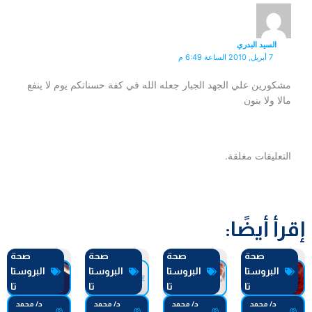
السيد البدري
7 أبريل, 2010 الساعة 6:49 م
مشكورين علي الجهد الجبار جعله الله في كفة حسناتكم يوم لا ينفع
مالا ولا بنون
التعليقات مغلقة.
إقرأ أيضًا:
صحة
صحة
صحة
صحة
البروستا
البروستا
البروستا
البروستا
تا
تا
تا
تا
د/ محمد
د/ محمد
د/ محمد
د/ محمد