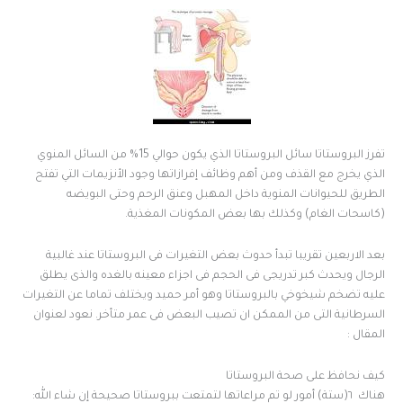
تفرز البروستاتا سائل البروستاتا الذي يكون حوالي 15% من السائل المنوي
الذي يخرج مع القذف ومن أهم وظائف إفرازاتها وجود الأنزيمات التي تفتح
الطريق للحيوانات المنوية داخل المهبل وعنق الرحم وحتى البويضه
(كاسحات الغام) وكذلك بها بعض المكونات المغذية.
بعد الاربعين تقريبا تبدأ حدوث بعض التغيرات فى البروستاتا عند غالبية
الرجال ويحدث كبر تدريجى فى الحجم فى اجزاء معينه بالغده والذى يطلق
عليه تضخم شيخوخي بالبروستاتا وهو أمر حميد ويختلف تماما عن التغيرات
السرطانية التى من الممكن ان تصيب البعض فى عمر متأخر.
نعود لعنوان
المقال :
كيف نحافظ على صحة البروستاتا
هناك ٦(ستة) أمور لو تم مراعاتها لتمتعت ببروستاتا صحيحة إن شاء الله: