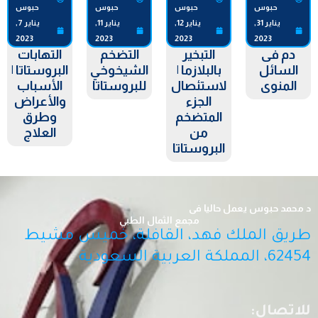
حبوس
حبوس
حبوس
حبوس
يناير 31,
يناير 12,
يناير 11,
يناير 7,
2023
2023
2023
2023
دم فى
التبخير
التضخم
التهابات
السائل
بالبلازما |
الشيخوخي
البروستاتا |
المنوى
لاستئصال
للبروستاتا
الأسباب
الجزء
والأعراض
المتضخم
وطرق
من
العلاج
البروستاتا
د محمد حبوس يعمل حاليا فى
مجمع الثمال الطبي
طريق الملك فهد، القافلة، خميس مشيط
62454، المملكة العربية السعودية
للاتصال: