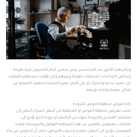
وتكثر هذه الأمور عند المحاسبين ومن يجلس امام الكمبيوتر فترة طويلة
وسائقى الشاحنات لمسافات طويله وغيرهم وكل هؤلاء ننصحهم بالوقوف
كل نصف ساعة والتحرك او على الاقل تغيير الجلسة لتخفيف الضغط عن
اماكن معينة وإعادة توزيعه.
ثالثا:تعرض منطقة الحوض للبرودة:
تجنب تعريض منطقة الحوض او المنطقة من أسفل السرة بالبطن إلى
منتصف الفخذين والبرودة سواء من التكييف او برودة الجو تؤدي إلى
تقلصات بعضوين مهمين فى هذه المنطقه القولون والبروستاتا وهذه
التقلصات تؤدي الى احتقان بالغده وحدوث الأعراض لذلك أن الجلوس في ماء